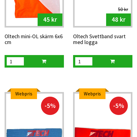
50 kr
45 kr
48 kr
Oltech mini-OL skärm 6x6
Oltech Svettband svart
cm
med logga
Webpris
Webpris
-5%
-5%