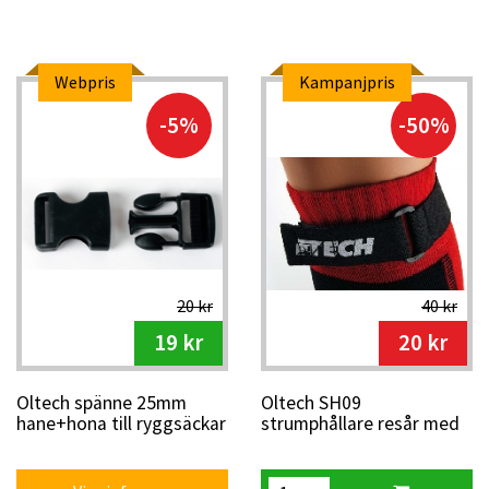
expertis
Eftersom
Letro Sport
själva utvecklar och säljer Oltech-
produkterna kan vi erbjuda hög kvalitet till
konkurrenskraftiga priser. Det gör Oltech till ett utmärkt val
Webpris
Kampanjpris
för både klubbar, tävlingsarrangörer och enskilda
-5%
-50%
orienterare som vill ha pålitlig utrustning utan att
kompromissa med funktion.
20 kr
40 kr
19 kr
20 kr
Oltech spänne 25mm
Oltech SH09
hane+hona till ryggsäckar
strumphållare resår med
2004
kardborre 2 st