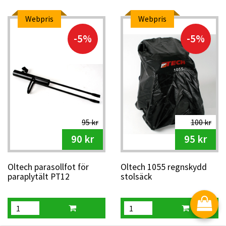
Webpris
Webpris
-5%
-5%
95 kr
100 kr
90 kr
95 kr
Oltech parasollfot för
Oltech 1055 regnskydd
paraplytält PT12
stolsäck