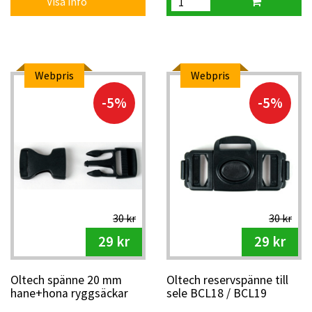
Visa info
Webpris
Webpris
-5%
-5%
30 kr
30 kr
29 kr
29 kr
Oltech spänne 20 mm
Oltech reservspänne till
hane+hona ryggsäckar
sele BCL18 / BCL19