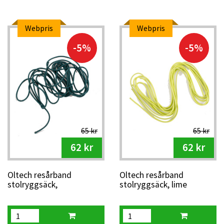
Webpris
Webpris
-5%
-5%
65 kr
65 kr
62 kr
62 kr
Oltech resårband
Oltech resårband
stolryggsäck,
stolryggsäck, lime
petrol/mörkgrön