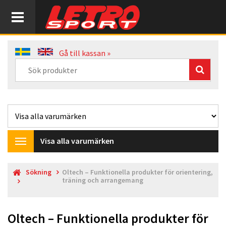
Gå till kassan »
Visa alla varumärken
Toggle
navigation
Sökning
Oltech – Funktionella produkter för orientering,
träning och arrangemang
Oltech – Funktionella produkter för