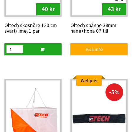
40 kr
43 kr
Oltech skosnöre 120 cm
Oltech spänne 38mm
svart/lime, 1 par
hane+hona 07 till
stolsäckar
Visa info
Webpris
-5%