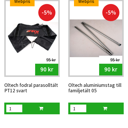
Webpris
Webpris
-5%
-5%
95 kr
95 kr
90 kr
90 kr
Oltech fodral parasolltält
Oltech aluminiumstag till
PT12 svart
familjetält 05