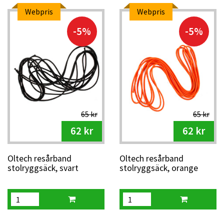
Webpris
Webpris
-5%
-5%
65 kr
65 kr
62 kr
62 kr
Oltech resårband
Oltech resårband
stolryggsäck, svart
stolryggsäck, orange