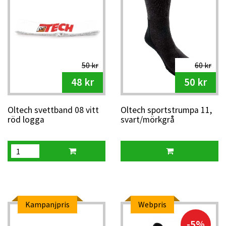
50 kr
60 kr
48 kr
50 kr
Oltech svettband 08 vitt
Oltech sportstrumpa 11,
röd logga
svart/mörkgrå
Kampanjpris
Webpris
-5%