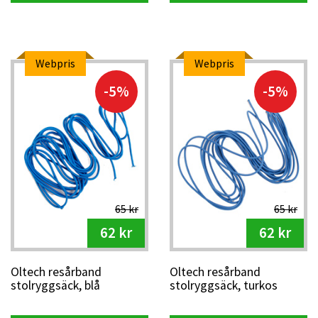
Webpris
Webpris
-5%
-5%
65 kr
65 kr
62 kr
62 kr
Oltech resårband
Oltech resårband
stolryggsäck, blå
stolryggsäck, turkos