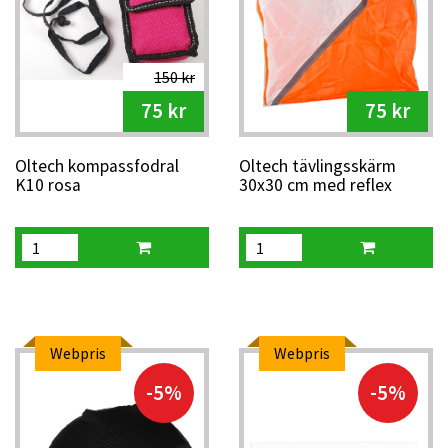
150 kr
75 kr
75 kr
Oltech kompassfodral
Oltech tävlingsskärm
K10 rosa
30x30 cm med reflex
Webpris
Webpris
-5%
-5%