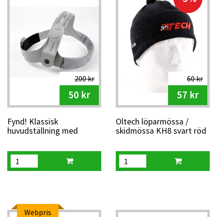
200 kr
60 kr
50 kr
57 kr
Fynd! Klassisk
Oltech löparmössa /
huvudställning med
skidmössa KH8 svart röd
skruvratt
logga
Webpris