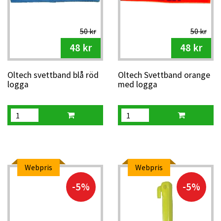
50 kr
50 kr
48 kr
48 kr
Oltech svettband blå röd
Oltech Svettband orange
logga
med logga
Webpris
Webpris
-5%
-5%