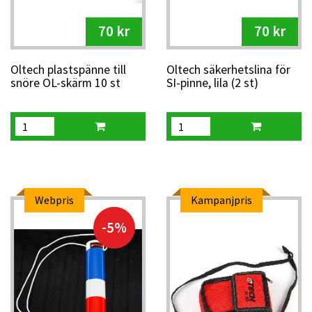
70 kr
70 kr
Oltech plastspänne till
Oltech säkerhetslina för
snöre OL-skärm 10 st
SI-pinne, lila (2 st)
Webpris
Kampanjpris
-5%