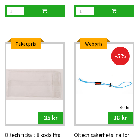
Paketpris
Webpris
-5%
40 kr
35 kr
38 kr
Oltech ficka till kodsiffra
Oltech säkerhetslina för