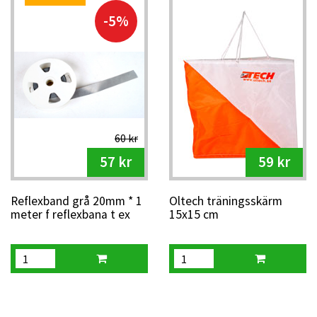
-5%
60 kr
57 kr
59 kr
Reflexband grå 20mm * 1
Oltech träningsskärm
meter f reflexbana t ex
15x15 cm