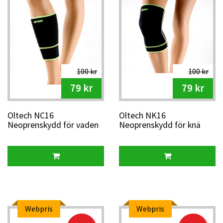
100 kr
100 kr
79 kr
79 kr
Oltech NC16
Oltech NK16
Neoprenskydd för vaden
Neoprenskydd för knä
(XS-XL)
(XS-XL)
Webpris
Webpris