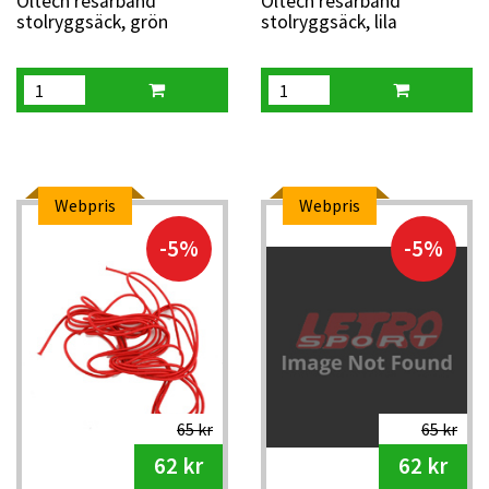
Oltech resårband
Oltech resårband
stolryggsäck, grön
stolryggsäck, lila
Webpris
Webpris
-5%
-5%
65 kr
65 kr
62 kr
62 kr