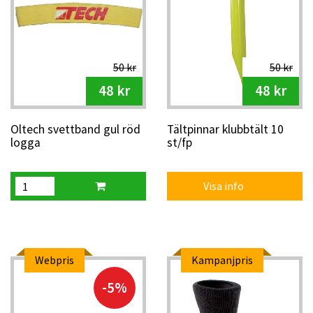
50 kr
50 kr
48 kr
48 kr
Oltech svettband gul röd
Tältpinnar klubbtält 10
logga
st/fp
Visa info
Webpris
Kampanjpris
-5%