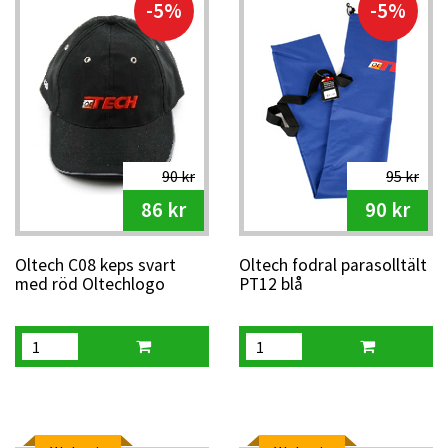
-5%
-5%
90 kr
95 kr
86 kr
90 kr
Oltech C08 keps svart
Oltech fodral parasolltält
med röd Oltechlogo
PT12 blå