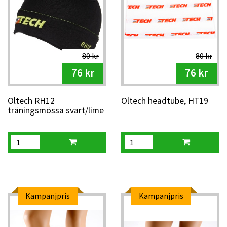
80 kr
80 kr
76 kr
76 kr
Oltech RH12
Oltech headtube, HT19
träningsmössa svart/lime
Kampanjpris
Kampanjpris