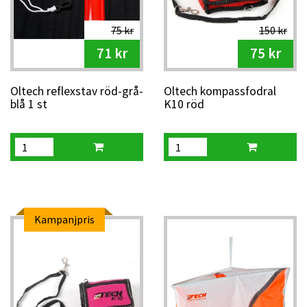
75 kr
150 kr
71 kr
75 kr
Oltech reflexstav röd-grå-
Oltech kompassfodral
blå 1 st
K10 röd
Kampanjpris