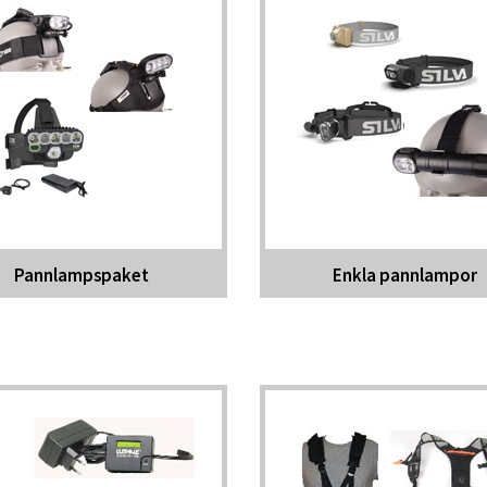
Pannlampspaket
Enkla pannlampor