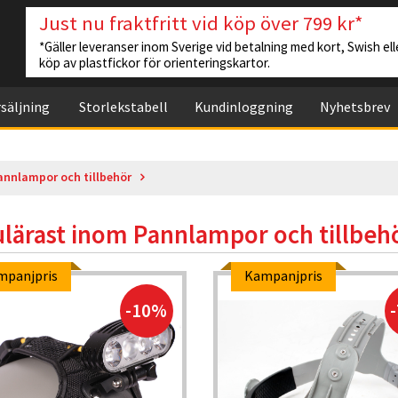
Just nu fraktfritt vid köp över 799 kr*
*Gäller leveranser inom Sverige vid betalning med kort, Swish elle
köp av plastfickor för orienteringskartor.
säljning
Storlekstabell
Kundinloggning
Nyhetsbrev
annlampor och tillbehör
lärast inom
Pannlampor och tillbeh
mpanjpris
Kampanjpris
-10%