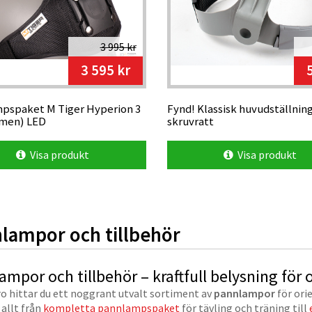
3 995 kr
3 595 kr
pspaket M Tiger Hyperion 3
Fynd! Klassisk huvudställnin
umen) LED
skruvratt
Visa produkt
Visa produkt
lampor och tillbehör
mpor och tillbehör – kraftfull belysning för o
o hittar du ett noggrant utvalt sortiment av
pannlampor
för orie
 allt från
kompletta pannlampspaket
för tävling och träning till