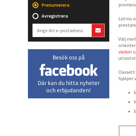
promena
Prenumerera
Avregistrera
Letros 
prestand
Välj me
orienter
väskor
s
Besök oss på
utrustni
Oavsett 
hjälper v
Där kan du hitta nyheter
och erbjudanden!
S
V
S