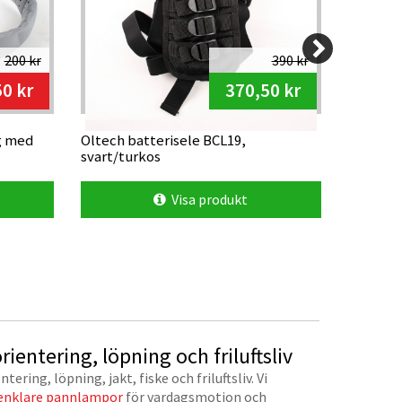
200 kr
390 kr
50 kr
370,50 kr
g med
Oltech batterisele BCL19,
LedX Ma
svart/turkos
4500 lu
Visa produkt
rientering, löpning och friluftsliv
ntering, löpning, jakt, fiske och friluftsliv. Vi
enklare pannlampor
för vardagsmotion och