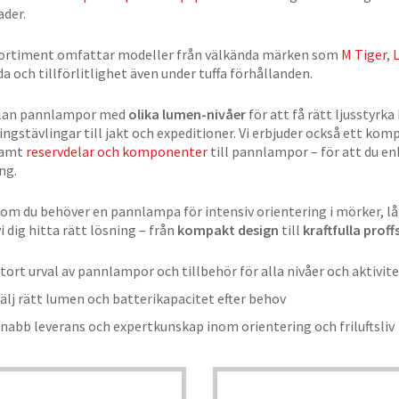
der.
sortiment omfattar modeller från välkända märken som
M Tiger
,
a och tillförlitlighet även under tuffa förhållanden.
llan pannlampor med
olika lumen-nivåer
för att få rätt ljusstyrk
ingstävlingar till jakt och expeditioner. Vi erbjuder också ett kom
amt
reservdelar och komponenter
till pannlampor – för att du en
ng.
om du behöver en pannlampa för intensiv orientering i mörker, lån
i dig hitta rätt lösning – från
kompakt design
till
kraftfulla prof
tort urval av pannlampor och tillbehör för alla nivåer och aktivit
älj rätt lumen och batterikapacitet efter behov
nabb leverans och expertkunskap inom orientering och friluftsliv