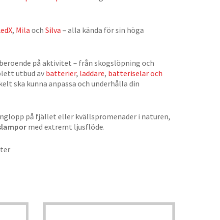
LedX
,
Mila
och
Silva
– alla kända för sin höga
a beroende på aktivitet – från skogslöpning och
plett utbud av
batterier
,
laddare
,
batteriselar och
kelt ska kunna anpassa och underhålla din
glopp på fjället eller kvällspromenader i naturen,
fslampor
med extremt ljusflöde.
eter