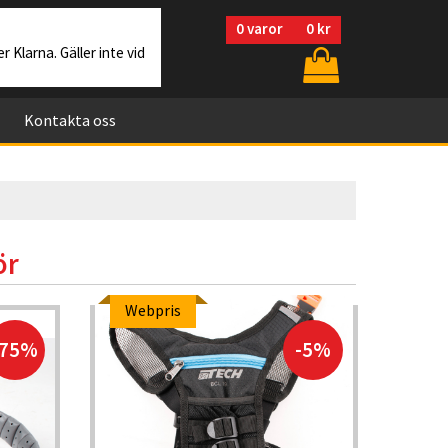
0
varor
0 kr
r Klarna. Gäller inte vid
Kontakta oss
ör
Webpris
Kam
-75%
-5%