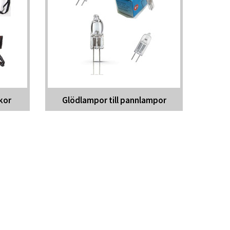
skor
Glödlampor till pannlampor