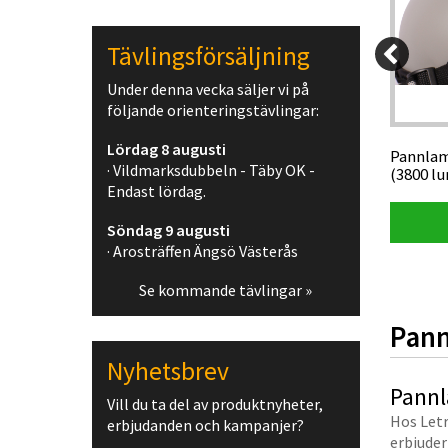
Tävlingsförsäljning
39 kr
2 995 kr
Under denna vecka säljer vi på
05 kr
2 695 kr
följande orienteringstävlingar:
Lördag 8 augusti
e på
Pannlampspaket M Tiger Ray-Theia 3
Pannlam
· Vildmarksdubbeln - Täby OK -
(3000 lumen) LED
(3800 l
Endast lördag.
Visa produkt
Söndag 9 augusti
· Arosträffen Ängsö Västerås
Se kommande tävlingar »
Pann
Nyhetsbrev
Pannla
Vill du ta del av produktnyheter,
Hos Letr
erbjudanden och kampanjer?
erbjuder