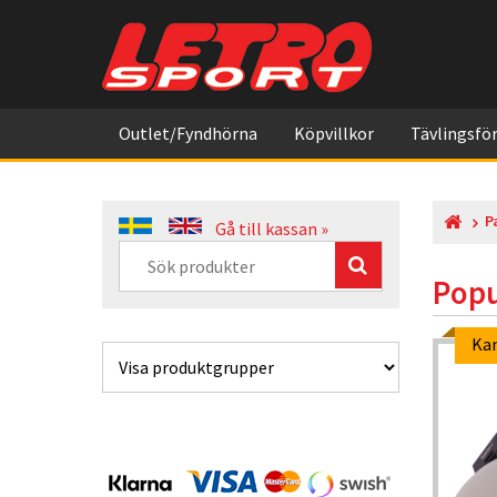
Outlet/Fyndhörna
Köpvillkor
Tävlingsför
P
Gå till kassan »
Popu
Kampanjpris
Ka
-5%
-10%