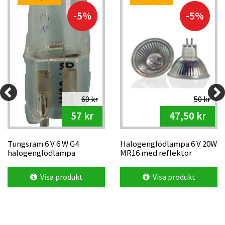
-5%
-5%
60 kr
50 kr
57 kr
47,50 kr
Tungsram 6 V 6 W G4
Halogenglödlampa 6 V 20W
halogenglödlampa
MR16 med reflektor
Visa produkt
Visa produkt