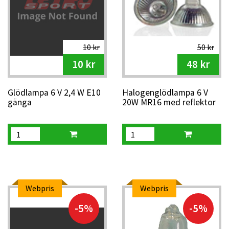
10 kr
50 kr
10 kr
48 kr
Glödlampa 6 V 2,4 W E10
Halogenglödlampa 6 V
gänga
20W MR16 med reflektor
Webpris
Webpris
-5%
-5%