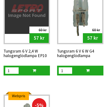
60 kr
60 kr
57 kr
57 kr
Tungsram 6 V 2,4 W
Tungsram 6 V 6 W G4
halogenglödlampa EP10
halogenglödlampa
gäng
Webpris
-5%