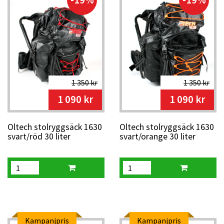
För dig som vill komplettera packningen rekommenderar vi
även en
midjeväska
för småsaker. Stolryggsäcken är ett
favoritval bland klubbledare, tränare och orienterare som
ofta är ute på tävlingar och träningar med lång väntetid.
Ryggsäck och fällbar stol i ett – perfekt för vila i
naturen
Volym från ca 30L till 55L – välj efter behov och längd
1 350 kr
1 350 kr
på turen
1 090 kr
1 090 kr
Populär vid orientering, fiske, fjäll, jakt och
ungdomsaktiviteter
Oltech stolryggsäck 1630
Oltech stolryggsäck 1630
svart/röd 30 liter
svart/orange 30 liter
Kampanjpris
Kampanjpris