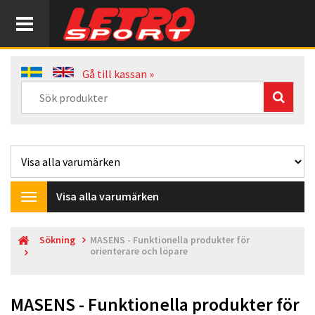
Gå till kassan »
Visa alla varumärken
Toggle
navigation
Sökning
MASENS - Funktionella produkter för
orienterare och löpare
MASENS - Funktionella produkter för