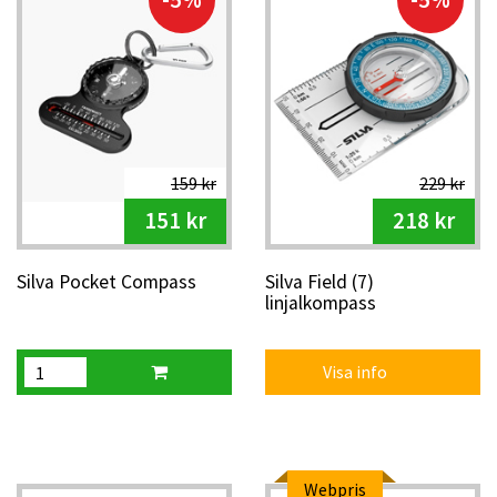
Linjalkompassen är en orienteringskompass som passar
särskilt bra vid kartläsning i lugnare tempo, till exempel
under skolidrott, för barn, nybörjarkurser eller
motionsorientering. Den plana formen gör det också enkelt
att lägga kompassen direkt på kartan och följa riktningen.
159 kr
229 kr
Perfekt kompass för barn, nybörjare, ungdomar och
skolorientering
151 kr
218 kr
Enkel att använda och lätt att förstå
Silva Pocket Compass
Silva Field (7)
Finns i flera modeller för olika behov och nivåer
linjalkompass
Visa info
Webpris