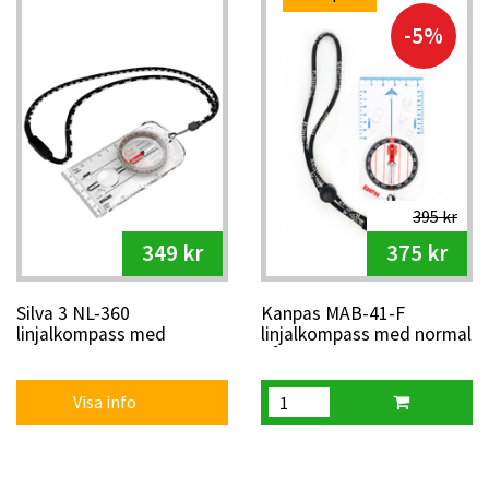
-5%
395 kr
349 kr
375 kr
Silva 3 NL-360
Kanpas MAB-41-F
linjalkompass med
linjalkompass med normal
förstoring
nål
Visa info