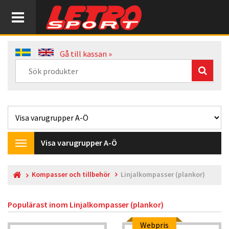
Gå till kassan »
Visa varugrupper A-Ö
Toggle
navigation
Kompasser och tillbehör
Linjalkompasser (plankor)
Populärast inom
Linjalkompasser (plankor)
Webpris