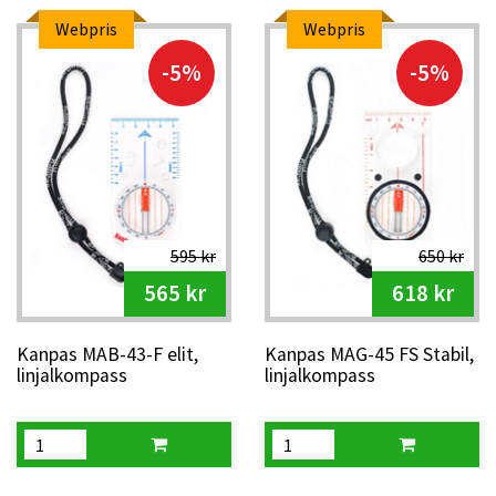
Webpris
Webpris
-5%
-5%
595 kr
650 kr
565 kr
618 kr
Kanpas MAB-43-F elit,
Kanpas MAG-45 FS Stabil,
linjalkompass
linjalkompass