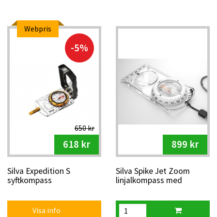
Webpris
-5%
650 kr
618 kr
899 kr
Silva Expedition S
Silva Spike Jet Zoom
syftkompass
linjalkompass med
förstoring
Visa info