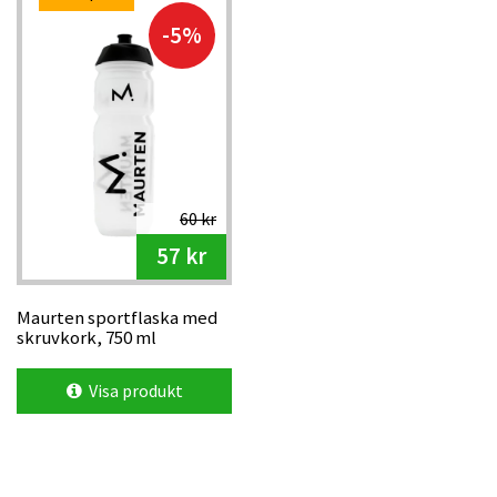
-5%
60 kr
57 kr
Maurten sportflaska med
skruvkork, 750 ml
Visa produkt