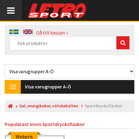
Gå till kassan »
Visa varugrupper A-Ö
Toggle
navigation
Gel, energikakor, vätskebälten
Sportdrycksflaskor
Populärast inom
Sportdrycksflaskor
Webpris