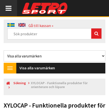
Gå till kassan »
Visa alla varumärken
Toggle
navigation
Sökning
XYLOCAP - Funktionella produkter för
orienterare och löpare
XYLOCAP - Funktionella produkter för