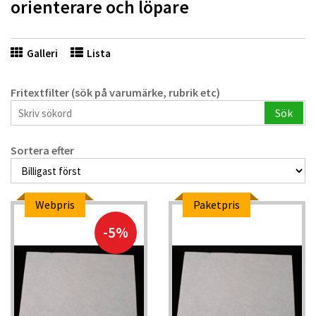
orienterare och löpare
Galleri
Lista
Fritextfilter (sök på varumärke, rubrik etc)
Sök
Sortera efter
Webpris
Paketpris
-5%