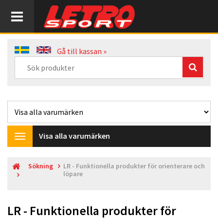
Gå till kassan »
Visa alla varumärken
Toggle
navigation
Sökning
LR - Funktionella produkter för orienterare och
löpare
LR - Funktionella produkter för