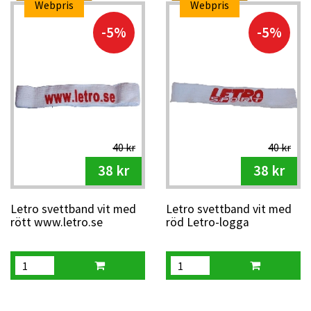
Webpris
Webpris
-5%
-5%
40 kr
40 kr
38 kr
38 kr
Letro svettband vit med
Letro svettband vit med
rött www.letro.se
röd Letro-logga