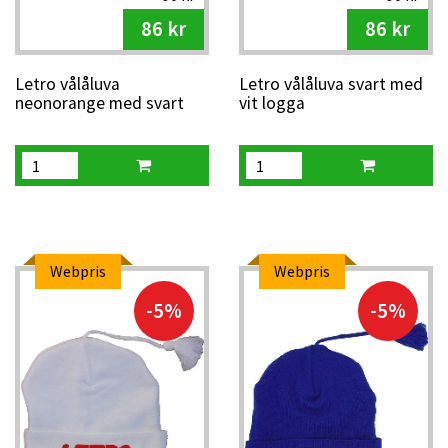
86 kr
86 kr
Letro vålåluva
Letro vålåluva svart med
neonorange med svart
vit logga
logga
Webpris
Webpris
-5%
-5%