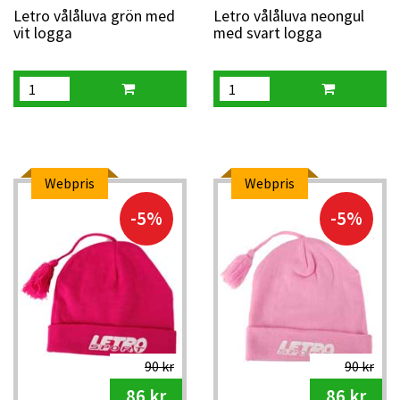
Letro vålåluva grön med
Letro vålåluva neongul
vit logga
med svart logga
Webpris
Webpris
-5%
-5%
90 kr
90 kr
86 kr
86 kr