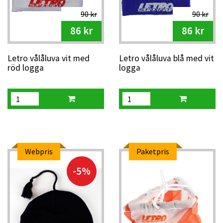
90 kr
90 kr
86 kr
86 kr
Letro vålåluva vit med
Letro vålåluva blå med vit
röd logga
logga
Webpris
Paketpris
-5%