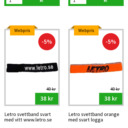
Webpris
Webpris
-5%
-5%
40 kr
40 kr
38 kr
38 kr
Letro svettband svart
Letro svettband orange
med vitt www.letro.se
med svart logga
tryck