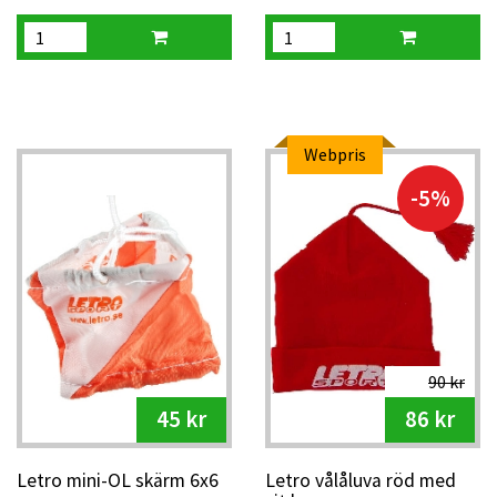
Webpris
-5%
90 kr
45 kr
86 kr
Letro mini-OL skärm 6x6
Letro vålåluva röd med