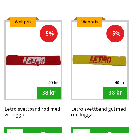
Webpris
Webpris
-5%
-5%
40 kr
40 kr
38 kr
38 kr
Letro svettband röd med
Letro svettband gul med
vit logga
röd logga