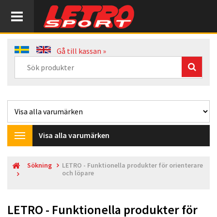
Gå till kassan »
Visa alla varumärken
Toggle
navigation
Sökning
LETRO - Funktionella produkter för orienterare
och löpare
LETRO - Funktionella produkter för