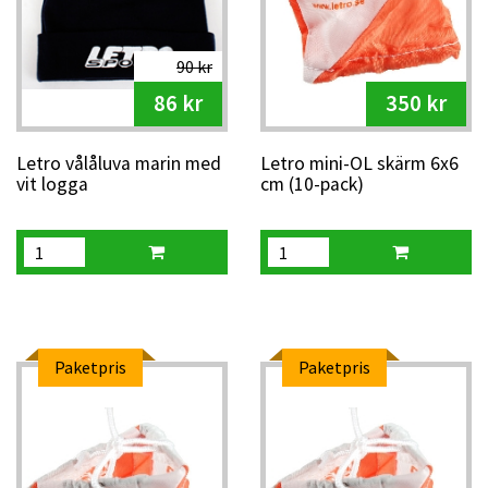
90 kr
86 kr
350 kr
Letro vålåluva marin med
Letro mini-OL skärm 6x6
vit logga
cm (10-pack)
Paketpris
Paketpris