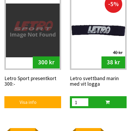
-5%
40 kr
300 kr
38 kr
Letro Sport presentkort
Letro svettband marin
300:-
med vit logga
Visa info