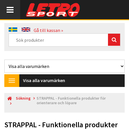
Gå till kassan »
Visa alla varumärken
Toggle
navigation
Sökning
STRAPPAL - Funktionella produkter för
orienterare och löpare
STRAPPAL - Funktionella produkter