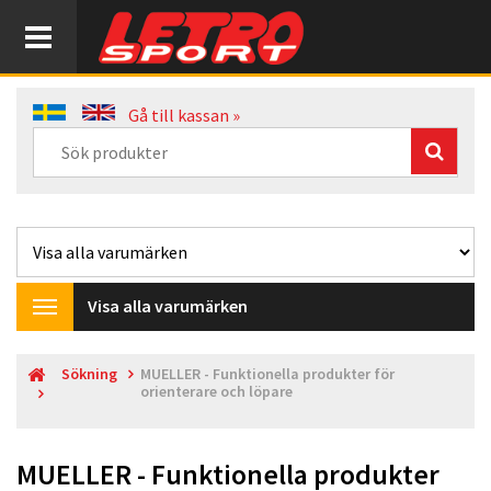
Gå till kassan »
Visa alla varumärken
Toggle
navigation
Sökning
MUELLER - Funktionella produkter för
orienterare och löpare
MUELLER - Funktionella produkter