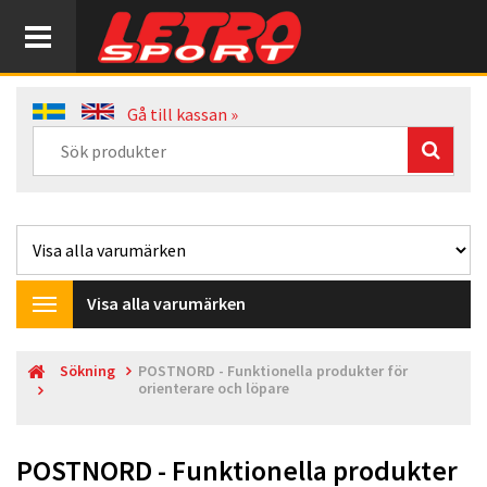
Gå till kassan »
Visa alla varumärken
Toggle
navigation
Sökning
POSTNORD - Funktionella produkter för
orienterare och löpare
POSTNORD - Funktionella produkter