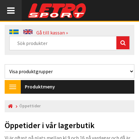
Gå till kassan »
Produktmeny
Toggle
navigation
Öppettider
Öppetider i vår lagerbutik
Vi är oftast på plats mellan kl 9 och 16 på vardagar och då är