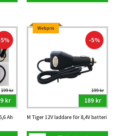
Webpris
-5%
-5%
199 kr
199 kr
9 kr
189 kr
5,6 Ah
M Tiger 12V laddare för 8,4V batteri