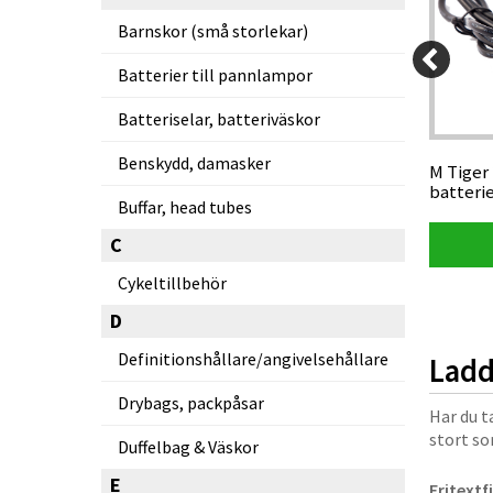
Barnskor (små storlekar)
150 kr
1 950 kr
Batterier till pannlampor
50 kr
1 852,50 kr
Batteriselar, batteriväskor
Benskydd, damasker
 batteri
Lupine Charger-One laddare bl a till
M Tiger 
Betty
batteri
Buffar, head tubes
C
Visa produkt
Cykeltillbehör
D
Definitionshållare/angivelsehållare
Ladd
Drybags, packpåsar
Har du t
stort so
Duffelbag & Väskor
E
Fritextf