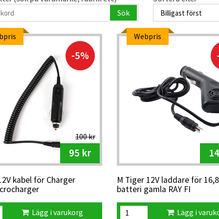
Sök
bpris
Webpris
-5%
100 kr
95 kr
14
12V kabel för Charger
M Tiger 12V laddare för 16,
crocharger
batteri gamla RAY FI
Lägg i varukorg
Lägg i varuk