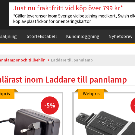
Just nu fraktfritt vid köp över 799 kr*
*Gäller leveranser inom Sverige vid betalning med kort, Swish elle
köp av plastfickor för orienteringskartor.
säljning
Storlekstabell
Kundinloggning
Nyhetsbrev
annlampor och tillbehör
Laddare till pannlamp
lärast inom
Laddare till pannlamp
bpris
Webpris
-5%