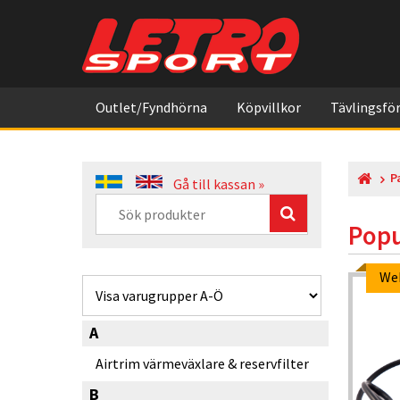
Outlet/Fyndhörna
Köpvillkor
Tävlingsför
P
Gå till kassan »
Popu
Webpris
We
-5%
-5%
A
Airtrim värmeväxlare & reservfilter
B