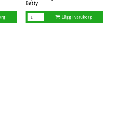
Betty
org
Lägg i varukorg