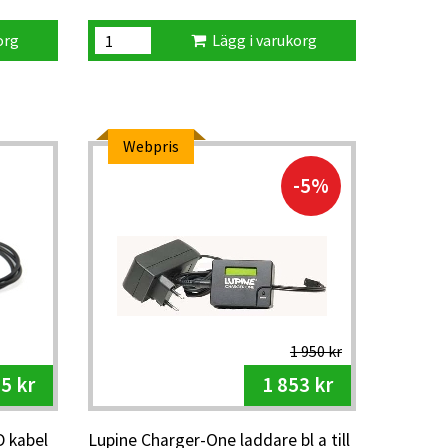
org
Lägg i varukorg
Webpris
-5%
1 950 kr
5 kr
1 853 kr
 kabel
Lupine Charger-One laddare bl a till