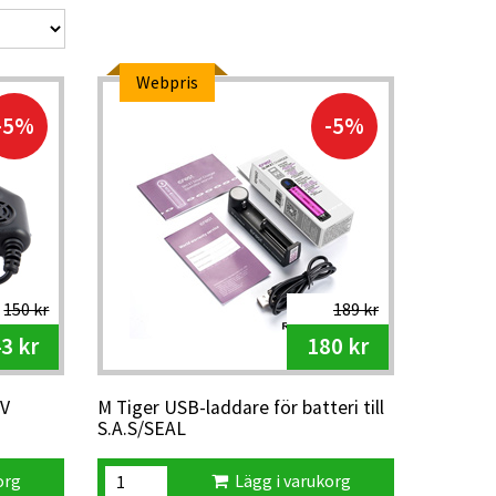
Webpris
-5%
-5%
150 kr
189 kr
3 kr
180 kr
8V
M Tiger USB-laddare för batteri till
S.A.S/SEAL
org
Lägg i varukorg