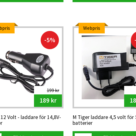
bpris
Webpris
-5%
199 kr
189 kr
18
12 Volt - laddare för 14,8V-
M Tiger laddare 4,5 volt för 
er
batterier