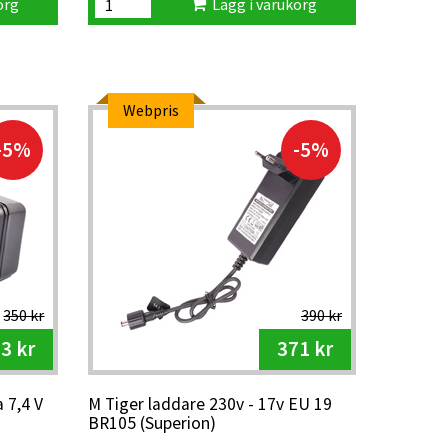
org
Lägg i varukorg
Webpris
-5%
-5%
350 kr
390 kr
3 kr
371 kr
 7,4 V
M Tiger laddare 230v - 17v EU 19
BR105 (Superion)