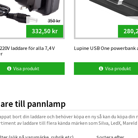
350 kr
332,50 kr
280,2
220V laddare för alla 7,4 V
Lupine USB One powerbank 
er
Visa produkt
Visa produkt
are till pannlamp
appat bort din laddare och behöver köpa en ny så kan du köpa din 
rtiment av laddare till flera kända märken som Silva, LedX, Mareld 
ilter (sök på varumärke, rubrik etc)
Sortera efter