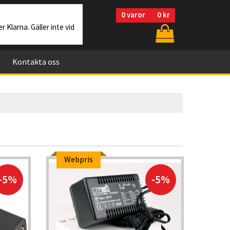
0
varor
0 kr
r Klarna. Gäller inte vid
Kontakta oss
Webpris
Web
-5%
-5%