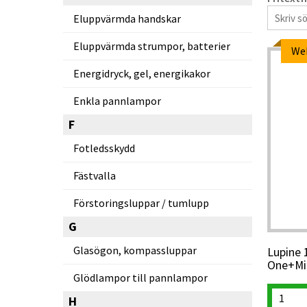
Eluppvärmda handskar
Eluppvärmda strumpor, batterier
We
Energidryck, gel, energikakor
Enkla pannlampor
F
Fotledsskydd
Fästvalla
Förstoringsluppar / tumlupp
G
Glasögon, kompassluppar
Lupine 
One+Mi
Glödlampor till pannlampor
H