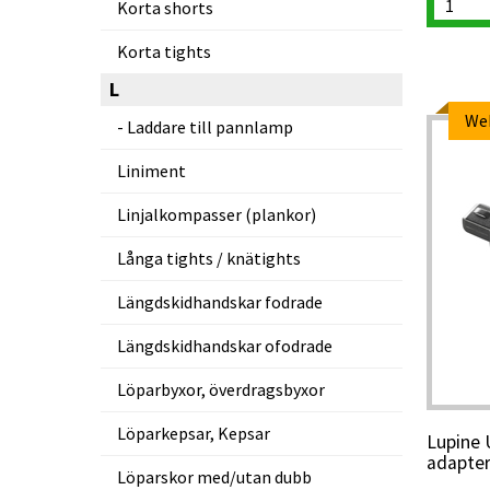
Korta shorts
Korta tights
L
We
Laddare till pannlamp
Liniment
Linjalkompasser (plankor)
Långa tights / knätights
Längdskidhandskar fodrade
Längdskidhandskar ofodrade
Löparbyxor, överdragsbyxor
Löparkepsar, Kepsar
Lupine
adapte
Löparskor med/utan dubb