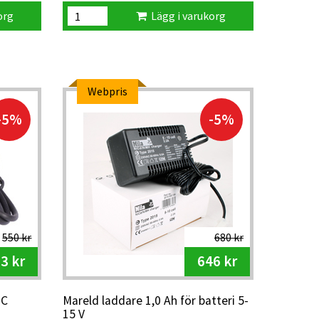
org
Lägg i varukorg
Webpris
-5%
-5%
550 kr
680 kr
3 kr
646 kr
-C
Mareld laddare 1,0 Ah för batteri 5-
15 V