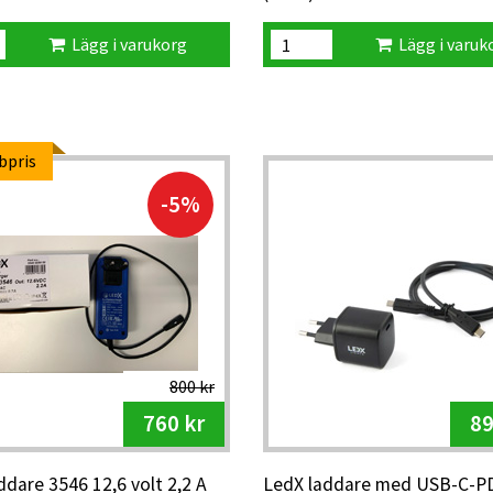
Lägg i varukorg
Lägg i varuk
bpris
-5%
800 kr
760 kr
89
ddare 3546 12,6 volt 2,2 A
LedX laddare med USB-C-PD