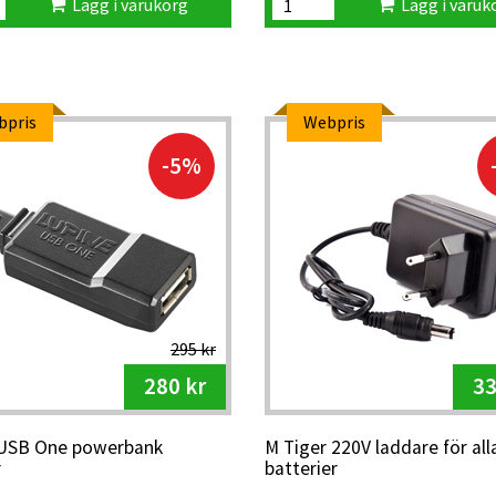
Lägg i varukorg
Lägg i varuk
bpris
Webpris
-5%
295 kr
280 kr
33
 USB One powerbank
M Tiger 220V laddare för alla
r
batterier