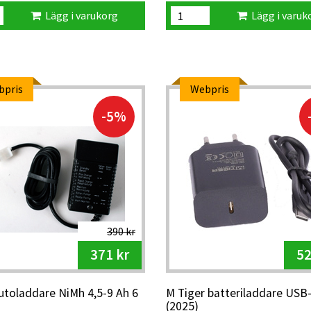
Lägg i varukorg
Lägg i varuk
bpris
Webpris
-5%
390 kr
371 kr
52
utoladdare NiMh 4,5-9 Ah 6
M Tiger batteriladdare USB
(2025)