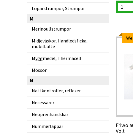
Löparstrumpor, Strumpor
M
Merinoullstrumpor
We
Midjeväskor, Handledsficka,
mobilbälte
Myggmedel, Thermacell
Mössor
N
Nattkontroller, reflexer
Necessärer
Neoprenhandskar
Friwo a
Nummerlappar
Volt