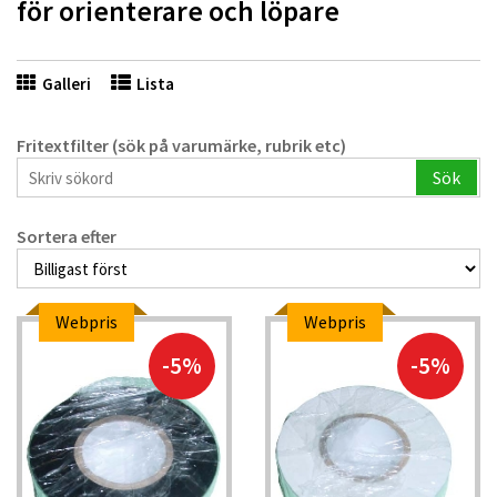
för orienterare och löpare
Galleri
Lista
Fritextfilter (sök på varumärke, rubrik etc)
Sök
Sortera efter
Webpris
Webpris
-5%
-5%