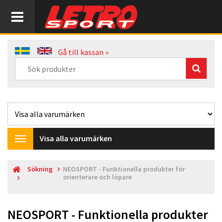
Gå till kassan »
Visa alla varumärken
Toggle
navigation
Sökning
NEOSPORT - Funktionella produkter för
orienterare och löpare
NEOSPORT - Funktionella produkter