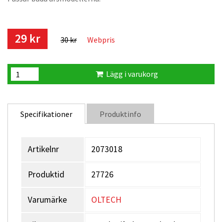
29 kr
30 kr
Webpris
Lägg i varukorg
Specifikationer
Produktinfo
Artikelnr
2073018
Produktid
27726
Varumärke
OLTECH