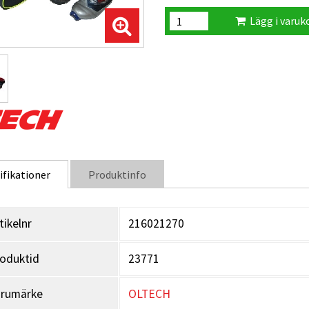
Lägg i varuk
ifikationer
Produktinfo
tikelnr
216021270
oduktid
23771
arumärke
OLTECH