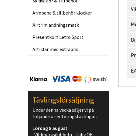
Skidvallor & Tillbehör
Vi
Armband & tillbehör klockor
M
Airtrim andningsmask
Presentkort Letro Sport
Di
Artiklar med extrapris
Pr
EA
Tävlingsförsäljning
Under denna vecka säljer vi på
följande orienteringstävlingar:
Lördag 8 augusti
· Vildmarksdubbeln - Täby OK -