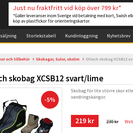
Just nu fraktfritt vid köp över 799 kr*
*Gäller leveranser inom Sverige vid betalning med kort, Swish elle
köp av plastfickor för orienteringskartor.
säljning
Storlekstabell
Kundinloggning
Nyhetsbrev
kor och tillbehör
Skobagar, Sulor, skolim
Oltech skobag XCSB12 sv
ch skobag XCSB12 svart/lime
Skobag för lite större skor ell
vandringskängor.
-5%
219 kr
230 kr
Web