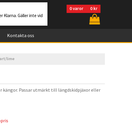
0
varor
0 kr
r Klarna. Gäller inte vid
Kontakta oss
art/lime
er kängor. Passar utmärkt till längdskidpjäxor eller
pris