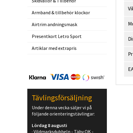
Skidvallor & Tillbehör
Vi
Armband & tillbehör klockor
M
Airtrim andningsmask
Presentkort Letro Sport
Di
Artiklar med extrapris
Pr
EA
Tävlingsförsäljning
Under denna vecka säljer vi på
följande orienteringstävlingar:
Lördag 8 augusti
· Vildmarksdubbeln - Täby OK -