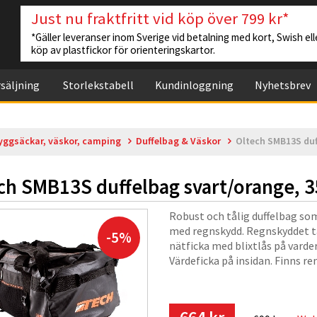
Just nu fraktfritt vid köp över 799 kr*
*Gäller leveranser inom Sverige vid betalning med kort, Swish elle
köp av plastfickor för orienteringskartor.
säljning
Storlekstabell
Kundinloggning
Nyhetsbrev
yggsäckar, väskor, camping
Duffelbag & Väskor
Oltech SMB13S duff
ch SMB13S duffelbag svart/orange, 35
Robust och tålig duffelbag som 
med regnskydd. Regnskyddet täc
-5%
nätficka med blixtlås på varder
Värdeficka på insidan. Finns re