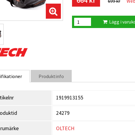
664 kr
699 kr
Web
Lägg i varuk
ifikationer
Produktinfo
tikelnr
1919913155
oduktid
24279
arumärke
OLTECH