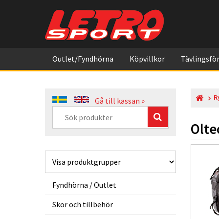
Outlet/Fyndhörna
Köpvillkor
Tävlingsför
R
Gå till kassan »
Olte
Fyndhörna / Outlet
Skor och tillbehör