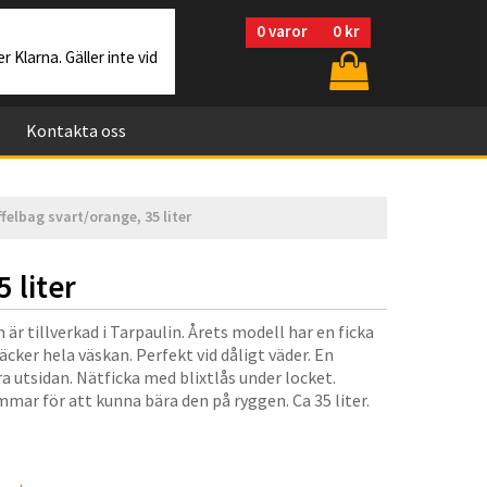
0
varor
0 kr
r Klarna. Gäller inte vid
Kontakta oss
elbag svart/orange, 35 liter
 liter
är tillverkad i Tarpaulin. Årets modell har en ficka
ker hela väskan. Perfekt vid dåligt väder. En
a utsidan. Nätficka med blixtlås under locket.
mmar för att kunna bära den på ryggen. Ca 35 liter.