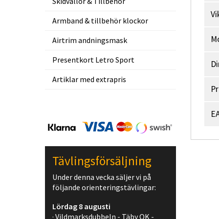
Skidvallor & Tillbehör
Vi
Armband & tillbehör klockor
M
Airtrim andningsmask
Presentkort Letro Sport
Di
Artiklar med extrapris
Pr
EA
Tävlingsförsäljning
Under denna vecka säljer vi på
följande orienteringstävlingar:
Lördag 8 augusti
· Vildmarksdubbeln - Täby OK -