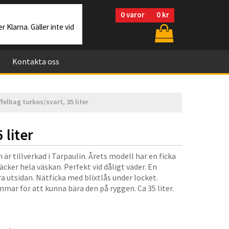
0
varor
0 kr
r Klarna. Gäller inte vid
Kontakta oss
elbag turkos/svart, 35 liter
 liter
är tillverkad i Tarpaulin. Årets modell har en ficka
ker hela väskan. Perfekt vid dåligt väder. En
a utsidan. Nätficka med blixtlås under locket.
mmar för att kunna bära den på ryggen. Ca 35 liter.