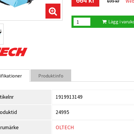
664 kr
699 kr
Web
Lägg i varuk
ifikationer
Produktinfo
tikelnr
1919913149
oduktid
24995
arumärke
OLTECH