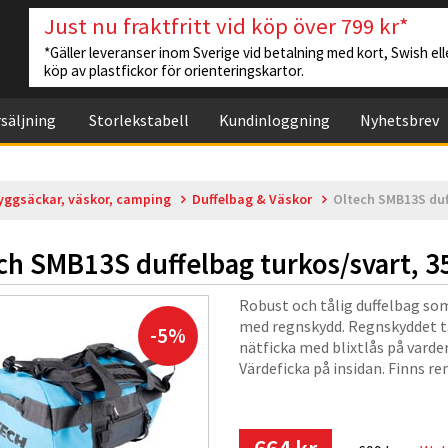
Just nu fraktfritt vid köp över 799 kr*
*Gäller leveranser inom Sverige vid betalning med kort, Swish elle
köp av plastfickor för orienteringskartor.
säljning
Storlekstabell
Kundinloggning
Nyhetsbrev
yggsäckar, väskor, camping
Duffelbag & Väskor
Oltech SMB13S duff
ch SMB13S duffelbag turkos/svart, 35
Robust och tålig duffelbag som 
med regnskydd. Regnskyddet täc
-5%
nätficka med blixtlås på varder
Värdeficka på insidan. Finns re