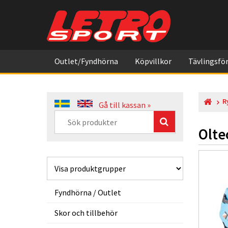
Outlet/Fyndhörna
Köpvillkor
Tävlingsför
R
Gå till kassan »
Olte
Fyndhörna / Outlet
Skor och tillbehör