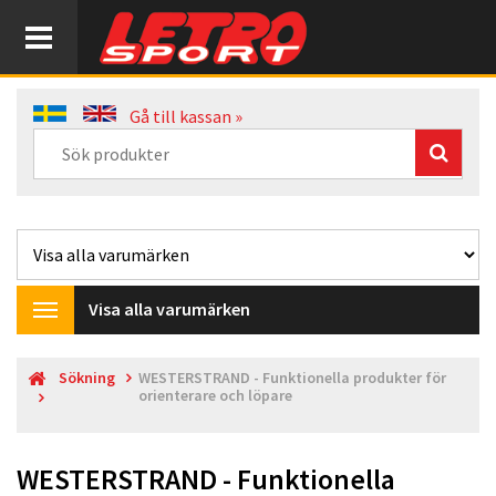
Gå till kassan »
Visa alla varumärken
Toggle
navigation
Sökning
WESTERSTRAND - Funktionella produkter för
orienterare och löpare
WESTERSTRAND - Funktionella