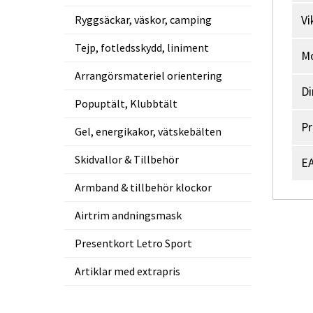
Ryggsäckar, väskor, camping
Vi
Tejp, fotledsskydd, liniment
M
Arrangörsmateriel orientering
Di
Popuptält, Klubbtält
Pr
Gel, energikakor, vätskebälten
Skidvallor & Tillbehör
EA
Armband & tillbehör klockor
Airtrim andningsmask
Presentkort Letro Sport
Artiklar med extrapris