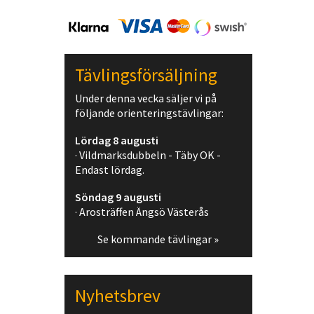
Tävlingsförsäljning
Under denna vecka säljer vi på
följande orienteringstävlingar:
Lördag 8 augusti
· Vildmarksdubbeln - Täby OK -
Endast lördag.
Söndag 9 augusti
· Arosträffen Ängsö Västerås
Se kommande tävlingar »
Nyhetsbrev