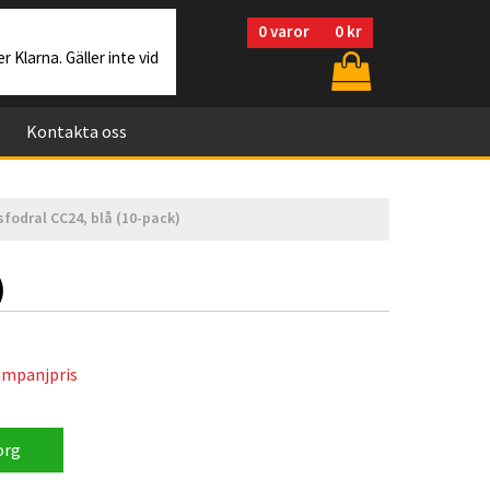
0
varor
0 kr
r Klarna. Gäller inte vid
Kontakta oss
fodral CC24, blå (10-pack)
)
mpanjpris
org