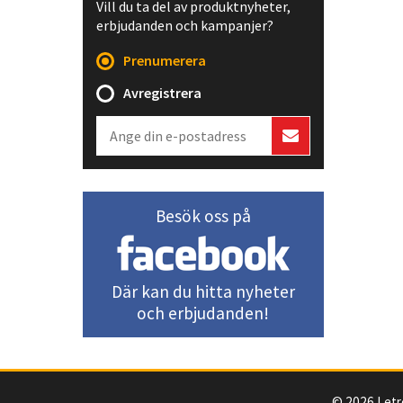
Vill du ta del av produktnyheter,
erbjudanden och kampanjer?
Prenumerera
Avregistrera
Besök oss på
Där kan du hitta nyheter
och erbjudanden!
© 2026 Letr