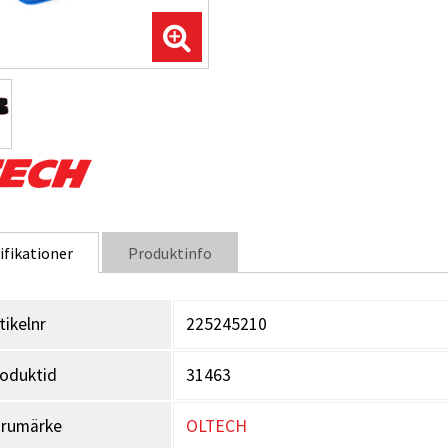
ifikationer
Produktinfo
tikelnr
225245210
oduktid
31463
arumärke
OLTECH