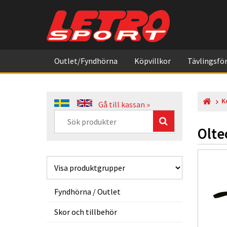
Outlet/Fyndhörna
Köpvillkor
Tävlingsför
K
Gå till kassan »
Olte
Fyndhörna / Outlet
Skor och tillbehör