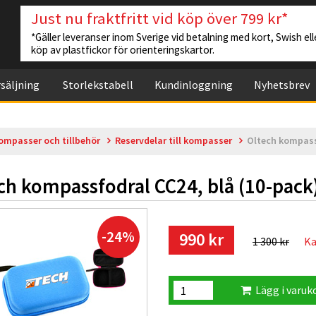
Just nu fraktfritt vid köp över 799 kr*
*Gäller leveranser inom Sverige vid betalning med kort, Swish elle
köp av plastfickor för orienteringskartor.
säljning
Storlekstabell
Kundinloggning
Nyhetsbrev
ompasser och tillbehör
Reservdelar till kompasser
Oltech kompass
ch kompassfodral CC24, blå (10-pack
-24%
990 kr
1 300 kr
Ka
Lägg i varuk