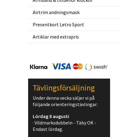
Armband & tillbehör klockor
Airtrim andningsmask
Presentkort Letro Sport
Artiklar med extrapris
Tävlingsförsäljning
Under denna vecka säljer vi på
följande orienteringstävlingar:
Lördag 8 augusti
· Vildmarksdubbeln - Täby OK -
Endast lördag.