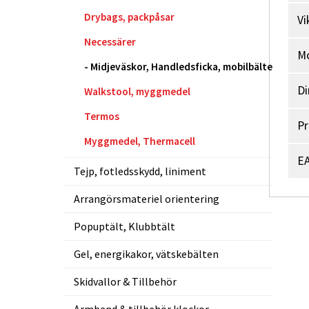
Drybags, packpåsar
Vi
Necessärer
M
Midjeväskor, Handledsficka, mobilbälte
Di
Walkstool, myggmedel
Termos
Pr
Myggmedel, Thermacell
EA
Tejp, fotledsskydd, liniment
Arrangörsmateriel orientering
Popuptält, Klubbtält
Gel, energikakor, vätskebälten
Skidvallor & Tillbehör