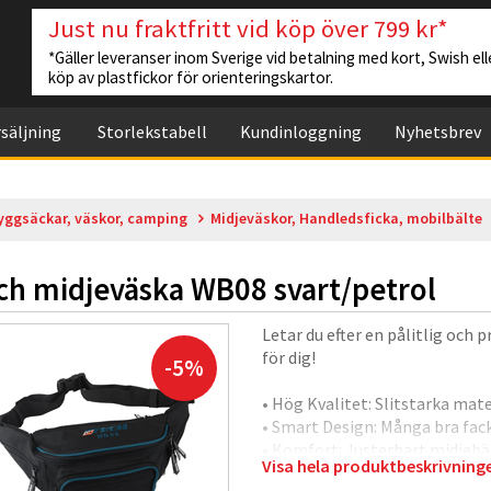
Just nu fraktfritt vid köp över 799 kr*
*Gäller leveranser inom Sverige vid betalning med kort, Swish elle
köp av plastfickor för orienteringskartor.
säljning
Storlekstabell
Kundinloggning
Nyhetsbrev
yggsäckar, väskor, camping
Midjeväskor, Handledsficka, mobilbälte
ch midjeväska WB08 svart/petrol
Letar du efter en pålitlig och
för dig!
-5%
• Hög Kvalitet: Slitstarka mate
• Smart Design: Många bra fack 
• Komfort: Justerbart midjebäl
Visa hela produktbeskrivnin
• Stil: Modern och lite sportiga