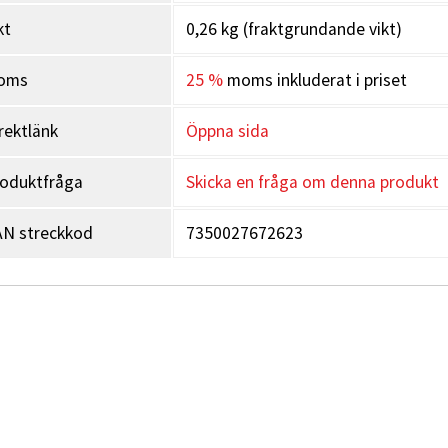
kt
0,26 kg (fraktgrundande vikt)
oms
25 %
moms inkluderat i priset
rektlänk
Öppna sida
oduktfråga
Skicka en fråga om denna produkt
N streckkod
7350027672623