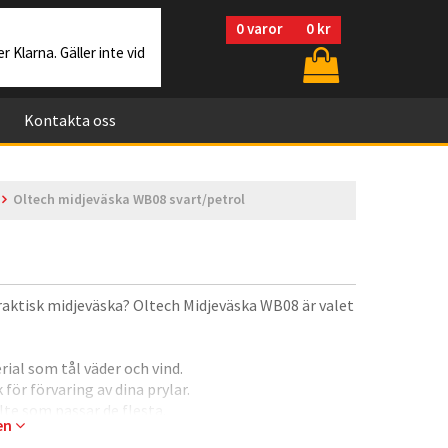
0
varor
0 kr
r Klarna. Gäller inte vid
Kontakta oss
Oltech midjeväska WB08 svart/petrol
 praktisk midjeväska? Oltech Midjeväska WB08 är valet
rial som tål väder och vind.
för förvaring av dina prylar.
te som passar de flesta.
gen
re design.