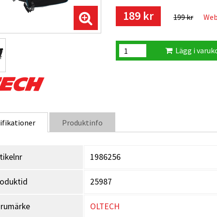
Perfekt för alla tillfällen
189 kr
199 kr
Web
Oavsett om du springer, vandra
vardagen, passar Oltech Midje
Lägg i varuk
ifikationer
Produktinfo
tikelnr
1986256
oduktid
25987
arumärke
OLTECH