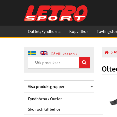
Outlet/Fyndhörna
Köpvillkor
Tävlingsför
R
Gå till kassan »
Olte
Fyndhörna / Outlet
Skor och tillbehör