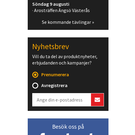
Söndag 9 augusti
· Arosträffen Ängsö Västerås
Se kommande tävlingar »
Nyhetsbrev
Vill du ta del av produktnyheter,
erbjudanden och kampanjer?
Prenumerera
Avregistrera
Besök oss på