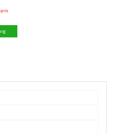
pris
r, reser eller behöver en praktisk lösning för
väska.
org