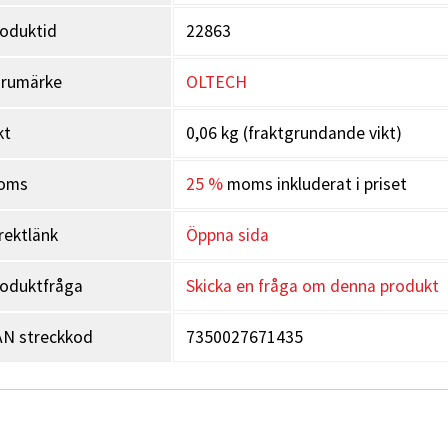
oduktid
22863
arumärke
OLTECH
kt
0,06 kg (fraktgrundande vikt)
oms
25 %
moms inkluderat i priset
rektlänk
Öppna sida
oduktfråga
Skicka en fråga om denna produkt
N streckkod
7350027671435