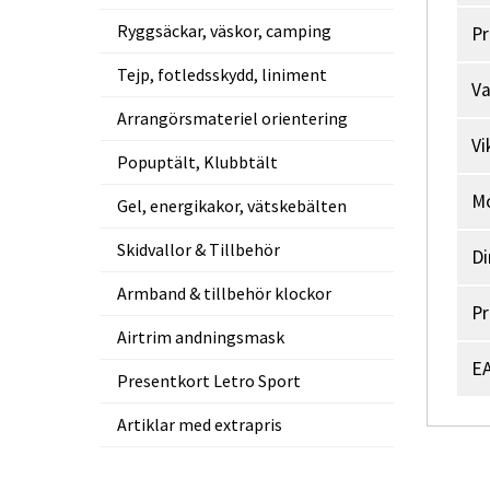
Ryggsäckar, väskor, camping
Pr
Tejp, fotledsskydd, liniment
V
Arrangörsmateriel orientering
Vi
Popuptält, Klubbtält
M
Gel, energikakor, vätskebälten
Skidvallor & Tillbehör
Di
Armband & tillbehör klockor
Pr
Airtrim andningsmask
EA
Presentkort Letro Sport
Artiklar med extrapris