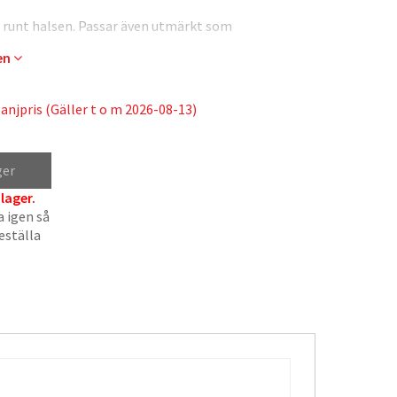
s runt halsen. Passar även utmärkt som
gen
njpris (Gäller t o m 2026-08-13)
ger
 lager.
a igen så
beställa