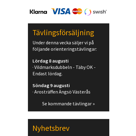
Tävlingsförsäljning
Under denna vecka säljer vi på
följande orienteringstävlingar:
Lördag 8 augusti
· Vildmarksdubbeln - Täby OK -
Endast lördag.
Söndag 9 augusti
· Arosträffen Ängsö Västerås
Se kommande tävlingar »
Nyhetsbrev