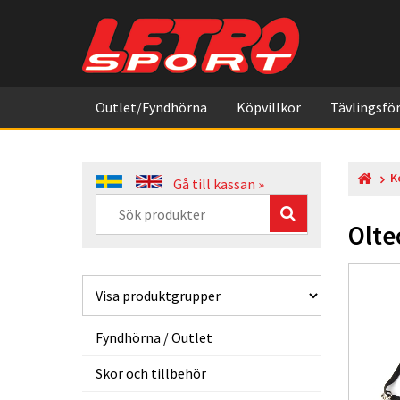
Outlet/Fyndhörna
Köpvillkor
Tävlingsför
K
Gå till kassan »
Olte
Fyndhörna / Outlet
Skor och tillbehör