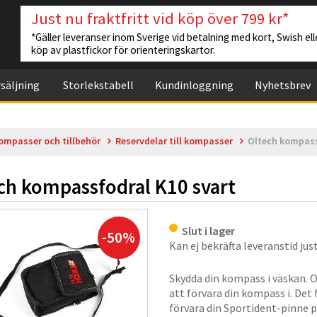
Just nu fraktfritt vid köp över 799 kr*
*Gäller leveranser inom Sverige vid betalning med kort, Swish elle
köp av plastfickor för orienteringskartor.
säljning
Storlekstabell
Kundinloggning
Nyhetsbrev
ompasser och tillbehör
Reservdelar till kompasser
Oltech kompass
ch kompassfodral K10 svart
Slut i lager
-50%
Kan ej bekräfta leveranstid just
Skydda din kompass i väskan. O
att förvara din kompass i. Det f
förvara din Sportident-pinne på