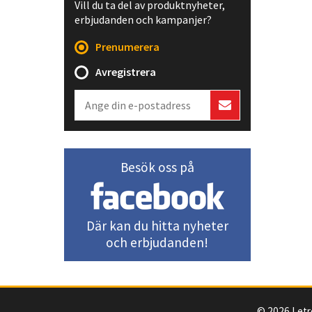
Vill du ta del av produktnyheter,
erbjudanden och kampanjer?
Prenumerera
Avregistrera
Besök oss på
Där kan du hitta nyheter
och erbjudanden!
© 2026 Letr