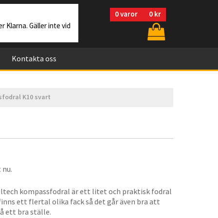
0
varor
0 kr
r Klarna. Gäller inte vid
Kontakta oss
fodral K10 svart
 nu.
ltech kompassfodral är ett litet och praktisk fodral
inns ett flertal olika fack så det går även bra att
 ett bra ställe.