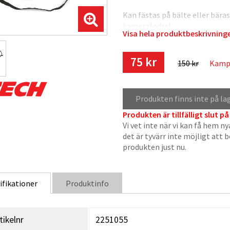
Kan fästas på bälte eller bära
kamerafodral.
Visa hela produktbeskrivnin
75 kr
150 kr
Kampa
Produkten finns inte på la
Produkten är tillfälligt slut på
Vi vet inte när vi kan få hem ny
det är tyvärr inte möjligt att 
produkten just nu.
ifikationer
Produktinfo
tikelnr
2251055