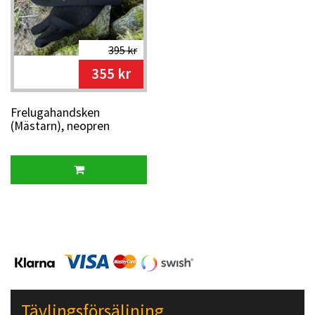
395 kr
355 kr
Frelugahandsken
(Mästarn), neopren
Tävlingsförsäljning