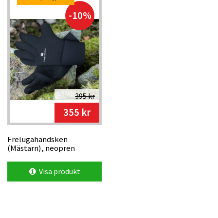
-10%
395 kr
355 kr
Frelugahandsken
(Mästarn), neopren
Visa produkt