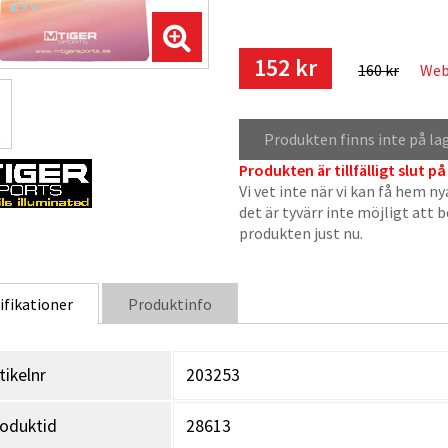
152 kr
160 kr
Web
Produkten finns inte på la
Produkten är tillfälligt slut på
Vi vet inte när vi kan få hem ny
det är tyvärr inte möjligt att 
produkten just nu.
ifikationer
Produktinfo
tikelnr
203253
oduktid
28613