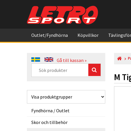
Outlet/Fyndhörna
Köpvillkor
Tävlingsför
P
Gå till kassan »
M Tig
Fyndhörna / Outlet
Skor och tillbehör