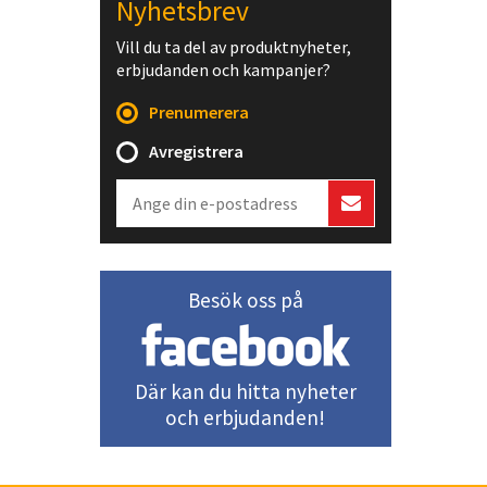
Nyhetsbrev
Vill du ta del av produktnyheter,
erbjudanden och kampanjer?
Prenumerera
Avregistrera
Besök oss på
Där kan du hitta nyheter
och erbjudanden!