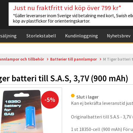
Just nu fraktfritt vid köp över 799 kr*
*Gäller leveranser inom Sverige vid betalning med kort, Swish elle
köp av plastfickor för orienteringskartor.
säljning
Storlekstabell
Kundinloggning
Nyhetsbrev
annlampor och tillbehör
Batterier till pannlampor
M Tiger batteri t
er batteri till S.A.S, 3,7V (900 mAh)
Slut i lager
-5%
Kan ej bekräfta leveranstid just
Originalbatteri till S.A.S - 3,7
1 st 18350-cell (900 mAh) För u