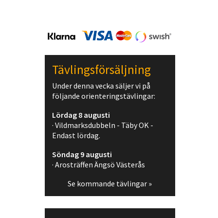
Tävlingsförsäljning
Under denna vecka säljer vi på
följande orienteringstävlingar:
Lördag 8 augusti
· Vildmarksdubbeln - Täby OK -
Endast lördag.
Söndag 9 augusti
· Arosträffen Ängsö Västerås
Se kommande tävlingar »