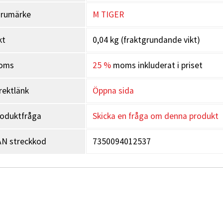
arumärke
M TIGER
kt
0,04 kg (fraktgrundande vikt)
oms
25 %
moms inkluderat i priset
rektlänk
Öppna sida
oduktfråga
Skicka en fråga om denna produkt
N streckkod
7350094012537