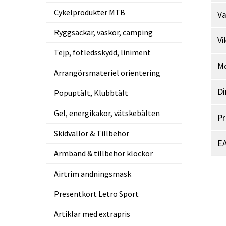
Cykelprodukter MTB
V
Ryggsäckar, väskor, camping
Vi
Tejp, fotledsskydd, liniment
M
Arrangörsmateriel orientering
Di
Popuptält, Klubbtält
Gel, energikakor, vätskebälten
Pr
Skidvallor & Tillbehör
EA
Armband & tillbehör klockor
Airtrim andningsmask
Presentkort Letro Sport
Artiklar med extrapris