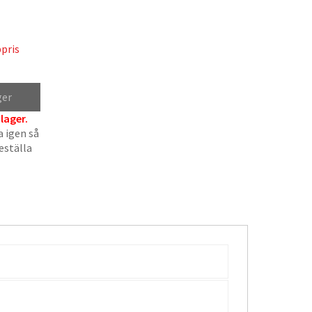
pris
ger
 lager.
a igen så
beställa