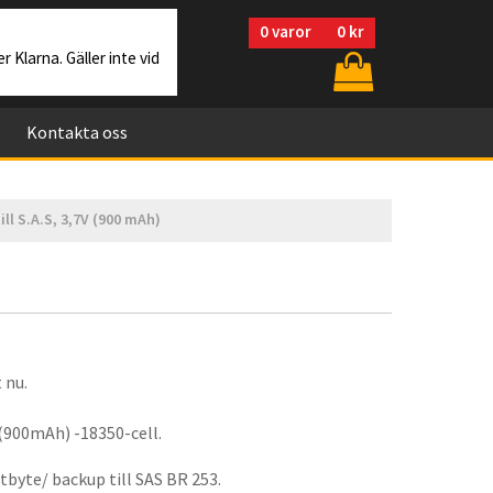
0
varor
0 kr
r Klarna. Gäller inte vid
Kontakta oss
ill S.A.S, 3,7V (900 mAh)
 nu.
V (900mAh) -18350-cell.
tbyte/ backup till SAS BR 253.