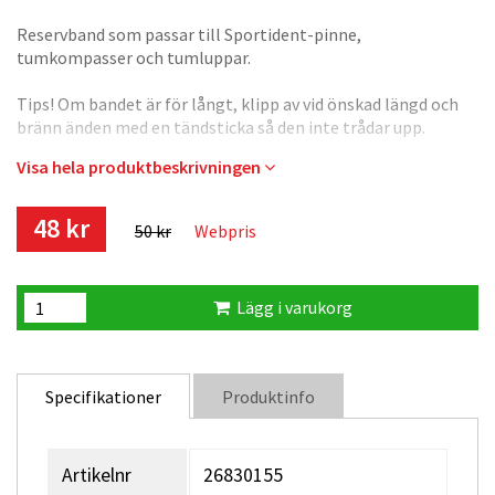
Reservband som passar till Sportident-pinne,
tumkompasser och tumluppar.
Tips! Om bandet är för långt, klipp av vid önskad längd och
bränn änden med en tändsticka så den inte trådar upp.
Visa hela produktbeskrivningen
Längd ca 135 mm.
48 kr
50 kr
Webpris
Lägg i varukorg
Specifikationer
Produktinfo
Artikelnr
26830155