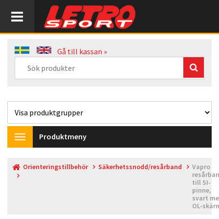
Gå till kassan »
Produktmeny
Toggle
navigation
Orienteringstillbehör
Säkerhetssnodd/resårband
Vapro
resårba
till SI-
pinne,
svart m
OL-skär