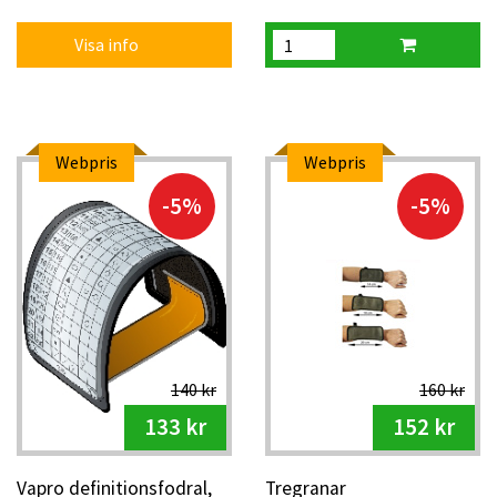
Visa info
Webpris
Webpris
-5%
-5%
140 kr
160 kr
133 kr
152 kr
Vapro definitionsfodral,
Tregranar