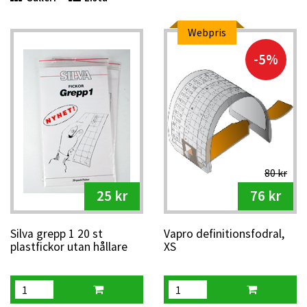
Webpris
-5%
80 kr
25 kr
76 kr
Silva grepp 1 20 st
Vapro definitionsfodral,
plastfickor utan hållare
XS