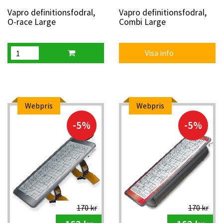
Vapro definitionsfodral,
Vapro definitionsfodral,
O-race Large
Combi Large
Visa info
Webpris
Webpris
-5%
-5%
170 kr
170 kr