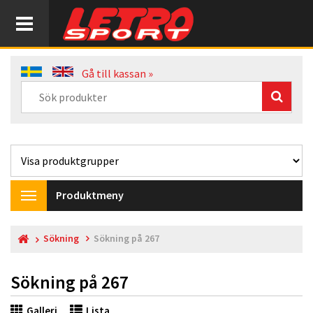
Gå till kassan »
Produktmeny
Toggle
navigation
Sökning
Sökning på 267
Sökning på 267
Galleri
Lista