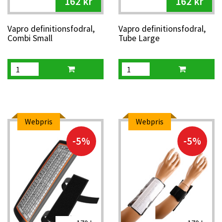
162 kr
162 kr
Vapro definitionsfodral,
Vapro definitionsfodral,
Combi Small
Tube Large
Webpris
Webpris
-5%
-5%