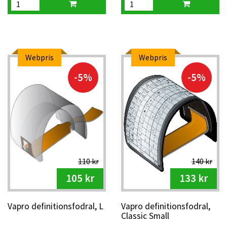
Webpris
Webpris
-5%
-5%
110 kr
140 kr
105 kr
133 kr
Vapro definitionsfodral, L
Vapro definitionsfodral,
Classic Small