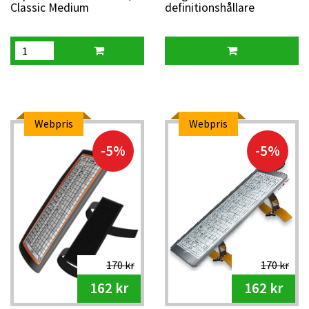
Classic Medium
definitionshållare
Small/Medium/Large
Webpris
Webpris
-5%
-5%
170 kr
170 kr
162 kr
162 kr