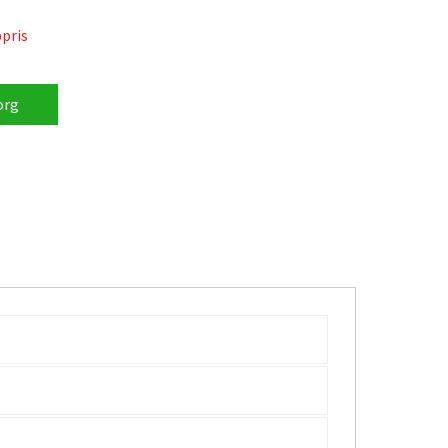
pris
org