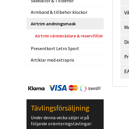
Skidvallor & Tillbehör
Armband & tillbehör klockor
Vi
Airtrim andningsmask
M
Airtrim värmeväxlare & reservfilter
Di
Presentkort Letro Sport
Pr
Artiklar med extrapris
EA
Tävlingsförsäljning
Under denna vecka säljer vi på
följande orienteringstävlingar: