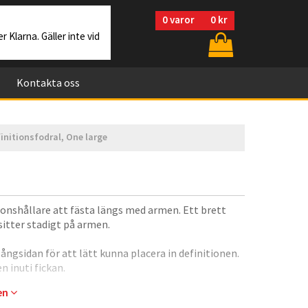
0
varor
0 kr
r Klarna. Gäller inte vid
Kontakta oss
initionsfodral, One large
ionshållare att fästa längs med armen. Ett brett
sitter stadigt på armen.
ngsidan för att lätt kunna placera in definitionen.
n inuti fickan.
gen