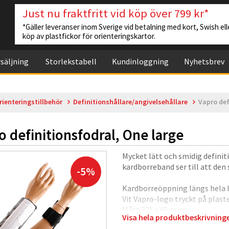
Just nu fraktfritt vid köp över 799 kr*
*Gäller leveranser inom Sverige vid betalning med kort, Swish elle
köp av plastfickor för orienteringskartor.
säljning
Storlekstabell
Kundinloggning
Nyhetsbrev
rienteringstillbehör
Definitionshållare/angivelsehållare
Vapro def
o definitionsfodral, One large
Mycket lätt och smidig definit
kardborreband ser till att den 
-5%
Kardborreöppning längs hela lå
Vit Vapro-logo tryckt på plaste
Mått 225 x 65 mm
Visa hela produktbeskrivnin