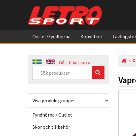
Outlet/Fyndhörna
Köpvillkor
Tävlingsför
O
Gå till kassan »
Vapr
Fyndhörna / Outlet
Skor och tillbehör