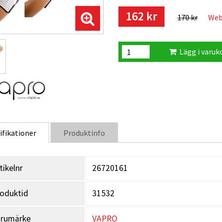
162 kr
170 kr
Web
Lägg i varuk
ifikationer
Produktinfo
tikelnr
26720161
oduktid
31532
arumärke
VAPRO