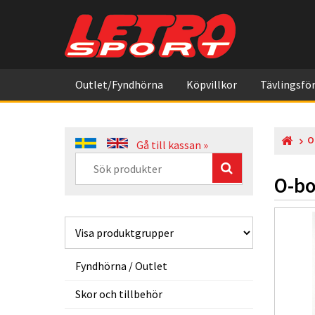
Outlet/Fyndhörna
Köpvillkor
Tävlingsför
O
Gå till kassan »
O-bo
Fyndhörna / Outlet
Skor och tillbehör