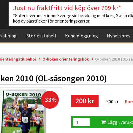
Just nu fraktfritt vid köp över 799 kr*
*Gäller leveranser inom Sverige vid betalning med kort, Swish elle
köp av plastfickor för orienteringskartor.
säljning
Storlekstabell
Kundinloggning
Nyhetsbrev
rienteringstillbehör
O-boken orienteringsbok
O-boken 2010 (OL-s
ken 2010 (OL-säsongen 2010)
-33%
200 kr
300 kr
Kamp
Lägg i varuk