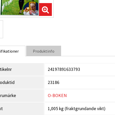
ifikationer
Produktinfo
tikelnr
24197891633793
oduktid
23186
arumärke
O-BOKEN
kt
1,005 kg (fraktgrundande vikt)