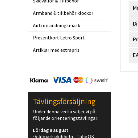
Skidvallor & Tillbehör
M
Armband & tillbehör klockor
Di
Airtrim andningsmask
Presentkort Letro Sport
Pr
Artiklar med extrapris
EA
Tävlingsförsäljning
Under denna vecka säljer vi på
följande orienteringstävlingar:
Lördag 8 augusti
· Vildmarksdubbeln - Täby OK -