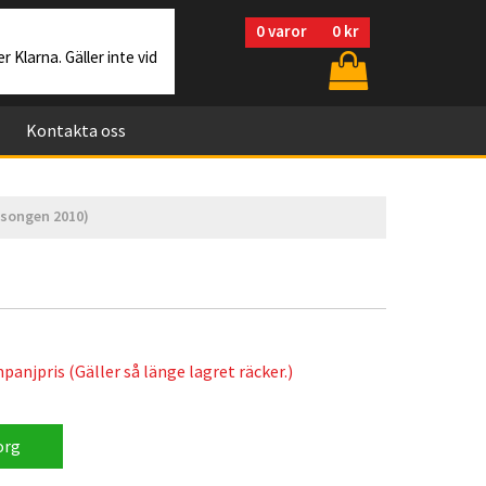
0
varor
0 kr
r Klarna. Gäller inte vid
Kontakta oss
äsongen 2010)
anjpris (Gäller så länge lagret räcker.)
org