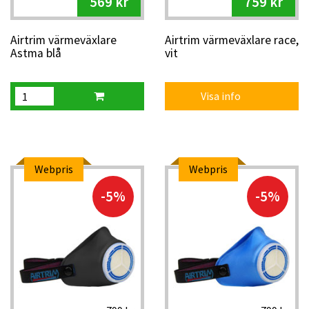
569 kr
759 kr
Airtrim värmeväxlare
Airtrim värmeväxlare race,
Astma blå
vit
Visa info
Webpris
Webpris
-5%
-5%