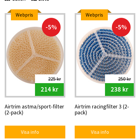
Webpris
Webpris
-5%
-5%
225 kr
250 kr
214 kr
238 kr
Airtrim astma/sport-filter
Airtrim racingfilter 3 (2-
(2-pack)
pack)
Visa info
Visa info