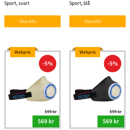
Sport, svart
Sport, blå
Visa info
Visa info
Webpris
Webpris
-5%
-5%
599 kr
599 kr
569 kr
569 kr