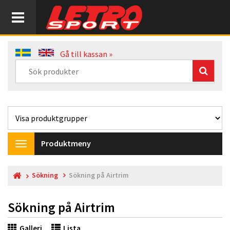
Gå till kassan »
Produktmeny
Toggle
navigation
Sökning
Sökning på Airtrim
Sökning på Airtrim
Galleri
Lista