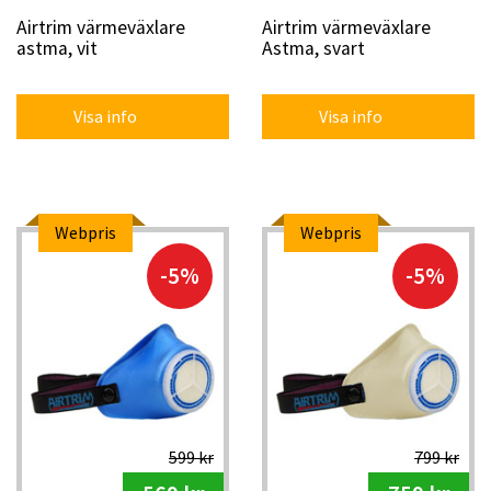
Airtrim värmeväxlare
Airtrim värmeväxlare
astma, vit
Astma, svart
Visa info
Visa info
Webpris
Webpris
-5%
-5%
599 kr
799 kr