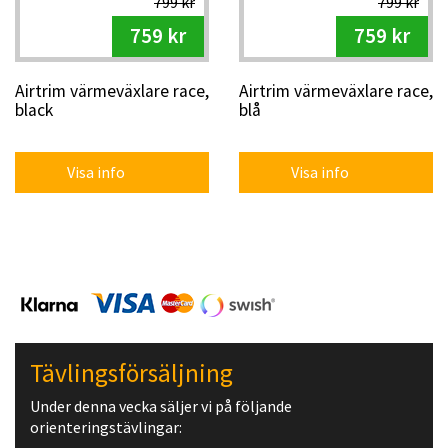
799 kr
799 kr
759 kr
759 kr
Airtrim värmeväxlare race,
Airtrim värmeväxlare race,
black
blå
Visa info
Visa info
Tävlingsförsäljning
Under denna vecka säljer vi på följande
orienteringstävlingar: