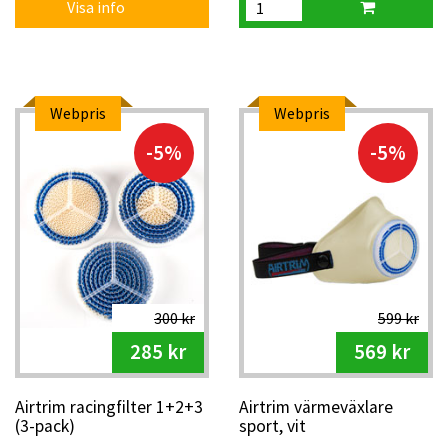
Visa info
Webpris
Webpris
-5%
-5%
300 kr
599 kr
285 kr
569 kr
Airtrim racingfilter 1+2+3
Airtrim värmeväxlare
(3-pack)
sport, vit