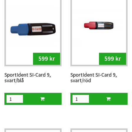
Alla SportIdent-pinnar är personliga och återanvändbara.
Utöver orienteringspinne erbjuder vi också
tillbehör
som
hållare, säkerhetssnodd, handledsband och förvaringsfack –
för säker och smidig användning i skogen.
Elektronisk stämpling vid träning och tävling
SIAC ger kontaktlös stämpling med pip och blink
Passar allt från ungdomsorientering till elitnivå
599 kr
599 kr
SportIdent SI-Card 9,
SportIdent SI-Card 9,
svart/blå
svart/röd