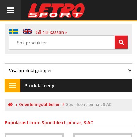
Gå till kassan »
Produktmeny
Toggle
navigation
Orienteringstillbehör
SportIdent-pinnar, SIAC
Populärast inom
SportIdent-pinnar, SIAC