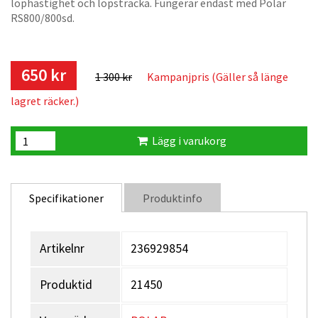
löphastighet och löpsträcka. Fungerar endast med Polar
RS800/800sd.
650 kr
1 300 kr
Kampanjpris (Gäller så länge
lagret räcker.)
Lägg i varukorg
Specifikationer
Produktinfo
Artikelnr
236929854
Produktid
21450