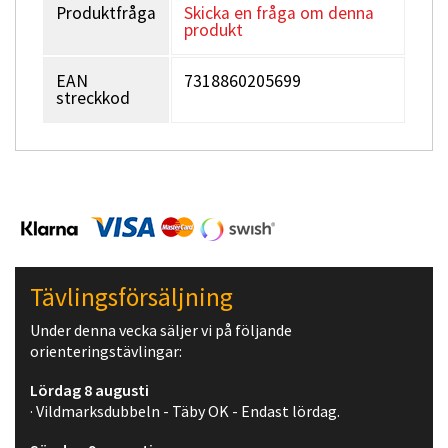
Produktfråga
Skicka en fråga om denna
produkt
EAN
7318860205699
streckkod
Tävlingsförsäljning
Under denna vecka säljer vi på följande
orienteringstävlingar:
Lördag 8 augusti
· Vildmarksdubbeln - Täby OK - Endast lördag.