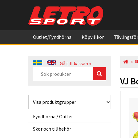
Outlet/Fyndhörna
Köpvillkor
Tävlingsför
S
Gå till kassan »
VJ B
Fyndhörna / Outlet
Skor och tillbehör