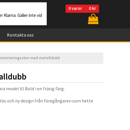
0
varor
0 kr
r Klarna. Gäller inte vid
Kontakta oss
 orienteringsskor med metalldubb
alldubb
ra model VJ Bold i en fräsig färg.
lös och ny design från föregångaren som hette