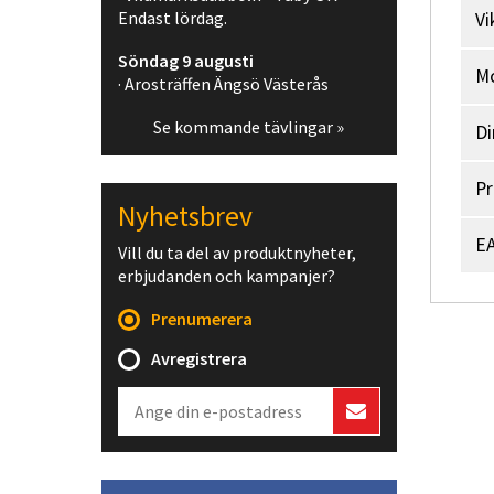
Endast lördag.
Vi
Söndag 9 augusti
M
· Arosträffen Ängsö Västerås
Se kommande tävlingar »
Di
Pr
Nyhetsbrev
EA
Vill du ta del av produktnyheter,
erbjudanden och kampanjer?
Prenumerera
Avregistrera