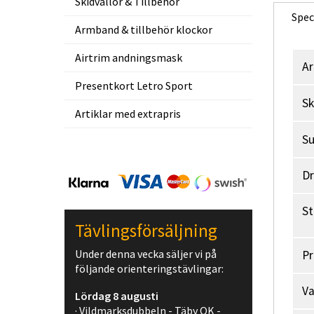
Skidvallor & Tillbehör
Spec
Armband & tillbehör klockor
Airtrim andningsmask
Ar
Presentkort Letro Sport
Sk
Artiklar med extrapris
Su
D
St
Tävlingsförsäljning
Under denna vecka säljer vi på
Pr
följande orienteringstävlingar:
V
Lördag 8 augusti
· Vildmarksdubbeln - Täby OK -