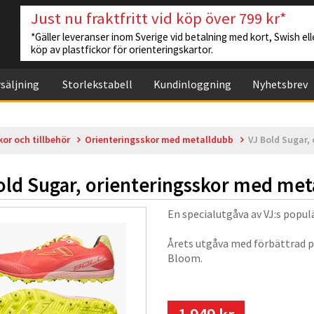
Just nu fraktfritt vid köp över 799 kr*
*Gäller leveranser inom Sverige vid betalning med kort, Swish elle
köp av plastfickor för orienteringskartor.
säljning
Storlekstabell
Kundinloggning
Nyhetsbrev
kor och tillbehör
Orienteringsskor med metalldubb
VJ Bold Sugar,
old Sugar, orienteringsskor med met
En specialutgåva av VJ:s populä
Årets utgåva med förbättrad p
Bloom.