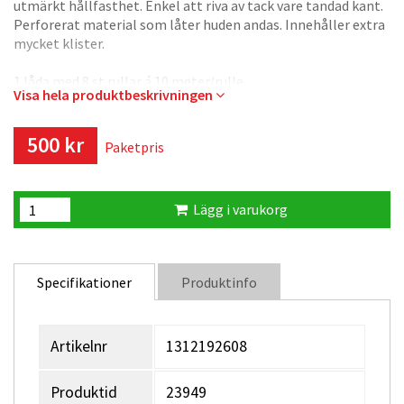
utmärkt hållfasthet. Enkel att riva av tack vare tandad kant.
Perforerat material som låter huden andas. Innehåller extra
mycket klister.
1 låda med 8 st rullar á 10 meter/rulle.
Visa hela produktbeskrivningen
500 kr
Paketpris
Lägg i varukorg
Specifikationer
Produktinfo
Artikelnr
1312192608
Produktid
23949