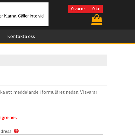
0
varor
0 kr
r Klarna. Gäller inte vid
Kontakta oss
cka ett meddelande i formuläret nedan. Vi svarar
gre ner.
adress