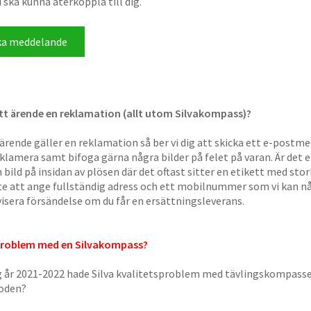
i ska kunna återkoppla till dig.
itt ärende en reklamation (allt utom Silvakompass)?
ärende gäller en reklamation så ber vi dig att skicka ett e-postme
reklamera samt bifoga gärna några bilder på felet på varan. Är det
en bild på insidan av plösen där det oftast sitter en etikett med st
e att ange fullständig adress och ett mobilnummer som vi kan nå
isera försändelse om du får en ersättningsleverans.
problem med en Silvakompass?
 år 2021-2022 hade Silva kvalitetsproblem med tävlingskompass
ioden?