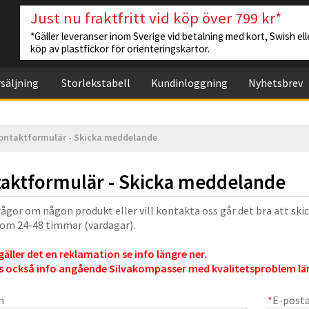
Just nu fraktfritt vid köp över 799 kr*
*Gäller leveranser inom Sverige vid betalning med kort, Swish elle
köp av plastfickor för orienteringskartor.
säljning
Storlekstabell
Kundinloggning
Nyhetsbrev
ontaktformulär - Skicka meddelande
aktformulär - Skicka meddelande
rågor om någon produkt eller vill kontakta oss går det bra att ski
nom 24-48 timmar (vardagar).
äller det en reklamation se info längre ner.
s också info angående Silvakompasser med kvalitetsproblem län
n
*
E-post