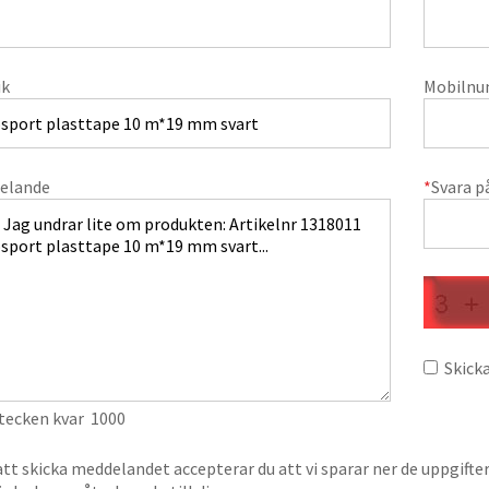
ik
Mobiln
elande
*
Svara p
Skicka
 tecken kvar
1000
t skicka meddelandet accepterar du att vi sparar ner de uppgifte