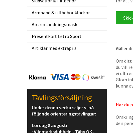
Skidvallor & Tillbehör
för att v
Armband & tillbehör klockor
Airtrim andningsmask
Presentkort Letro Sport
Artiklar med extrapris
Gäller d
Om ditt 
du vill 
vi ofta 
Glöm int
kunna av
Tävlingsförsäljning
Har du 
Under denna vecka säljer vi på
följande orienteringstävlingar:
Omkring
den per
Lördag 8 augusti
· Vildmarksdubbeln - Täby OK -