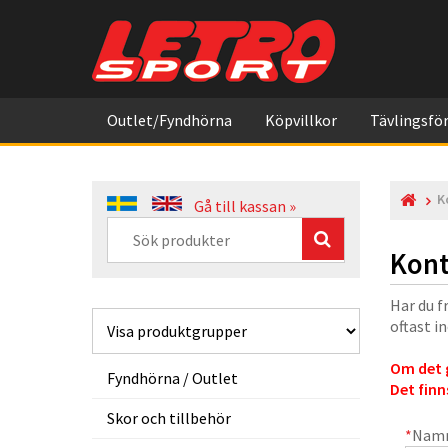
Outlet/Fyndhörna
Köpvillkor
Tävlingsför
K
Gå till kassan »
Kont
Har du f
oftast i
Om det g
Fyndhörna / Outlet
Det finn
Skor och tillbehör
*
Nam