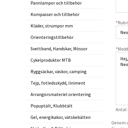
Pannlampor och tillbehör
Kompasser och tillbehör
*
Rubr
Kläder, strumpor mm
Orienteringstillbehör
Svettband, Handskar, Mössor
*
Medd
Cykelprodukter MTB
Ryggsäckar, väskor, camping
Tejp, fotledsskydd, liniment
Arrangörsmateriel orientering
Popuptält, Klubbtält
Antal
Gel, energikakor, vätskebälten
Genom at